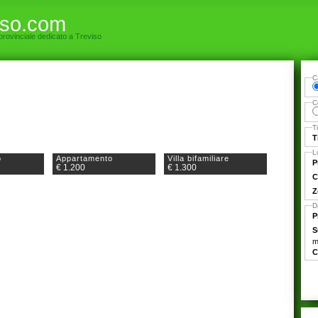
iso.com
 provinciale dedicato a Treviso
C
C
T
T
L
o
Appartamento
Villa bifamiliare
P
€ 1.200
€ 1.300
C
Z
D
P
S
m
C