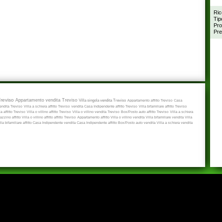
Ric
Tip
Pro
Pre
Treviso
Appartamento vendita Treviso
Villa singola vendita Treviso
Appartamento affitto Treviso
Casa
ndita Treviso
Villa a schiera affitto Treviso
vendita
Casa Indipendente affitto Treviso
Villa bifamiliare affitto Treviso
a affitto Treviso
Villa o villino affitto Treviso
Villa o villino vendita Treviso
Box/Posto auto affitto Treviso
Villa a schiera
zzino affitto
Villa o villino affitto
affitto Treviso
Appartamento affitto
Villa o villino vendita
Villa bifamiliare vendita
Villa
lla bifamiliare affitto
Casa Indipendente vendita
Casa Indipendente affitto
Box/Posto auto vendita
Villa a schiera vendita