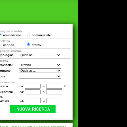
ategoria immobile
residenziale
commerciale
ontratto
vendita
affitto
ipologia immobile
ipologia:
ocalità
rovincia:
omune:
ona:
ati immobile
rezzo
da:
a:
€
uperficie
da:
a:
q.
amere
da:
a: