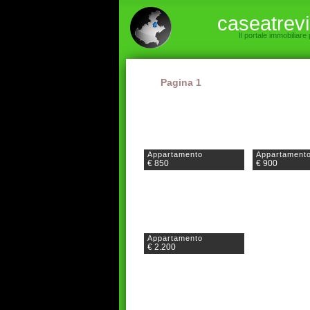
caseatrev
Il portale immobiliare
Pagina 1
Appartamento
Appartament
€ 850
€ 900
Appartamento
€ 2.200