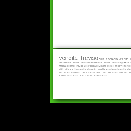
vendita Treviso
Villa a schiera vendita 
Indipendente vendita Treviso
Villa bifamiliare vendita Treviso
Magazzino ve
Magazzino affitto Treviso
Box/Posto auto vendita Treviso
affitto
Villa singol
affitto
Villa a schiera vendita
Magazzino vendita
Appartamento vendita
Maga
singola vendita
vendita Verona
Villa singola affitto
Box/Posto auto affitto
Vi
Verona
affitto Verona
Appartamento vendita Verona