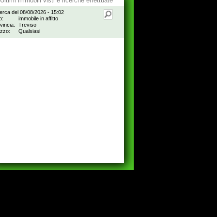
Ultimi immobili visti e ricerche effettuate
erca del 08/08/2026 - 15:02
o:
immobile in affitto
vincia:
Treviso
zzo:
Qualsiasi