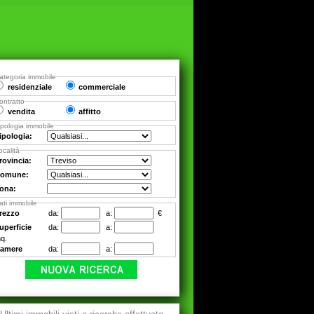
ategoria immobile
residenziale
commerciale
ontratto
vendita
affitto
ipologia immobile
ipologia:
ocalità
rovincia:
omune:
ona:
ati immobile
rezzo
da:
a:
€
uperficie
da:
a:
q.
amere
da:
a: