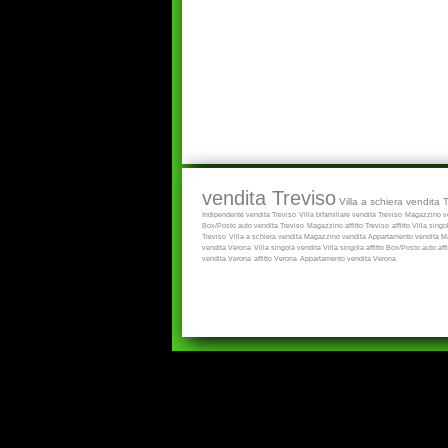
vendita Treviso
Villa a schiera vendita 
Indipendente vendita Treviso
Villa bifamiliare vendita Treviso
Magazzino ve
Box/Posto auto vendita Treviso
Magazzino affitto Treviso
affitto
Villa singol
Treviso
Villa a schiera vendita
Magazzino vendita
Appartamento vendita
Ma
vendita Verona
Villa singola vendita
Villa singola affitto
Box/Posto auto aff
vendita Verona
affitto Verona
Appartamento vendita Verona