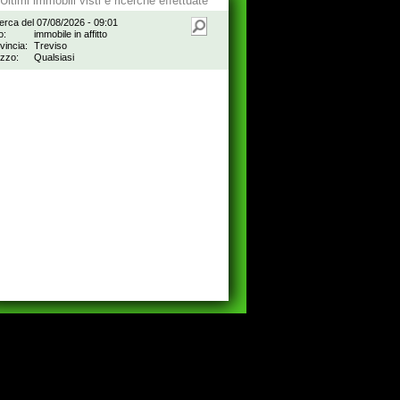
Ultimi immobili visti e ricerche effettuate
erca del 07/08/2026 - 09:01
o:
immobile in affitto
vincia:
Treviso
zzo:
Qualsiasi