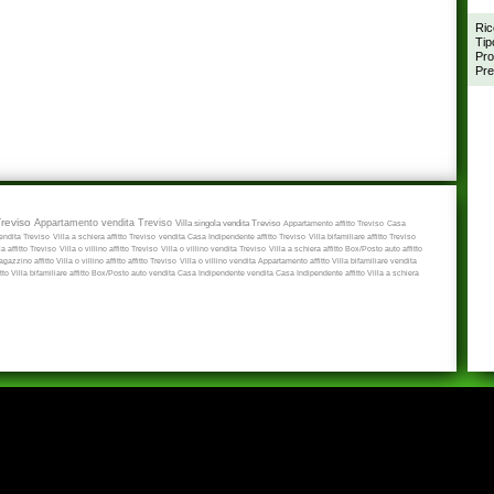
Ric
Tip
Pro
Pre
Treviso
Appartamento vendita Treviso
Villa singola vendita Treviso
Appartamento affitto Treviso
Casa
ndita Treviso
Villa a schiera affitto Treviso
vendita
Casa Indipendente affitto Treviso
Villa bifamiliare affitto Treviso
a affitto Treviso
Villa o villino affitto Treviso
Villa o villino vendita Treviso
Villa a schiera affitto
Box/Posto auto affitto
gazzino affitto
Villa o villino affitto
affitto Treviso
Villa o villino vendita
Appartamento affitto
Villa bifamiliare vendita
itto
Villa bifamiliare affitto
Box/Posto auto vendita
Casa Indipendente vendita
Casa Indipendente affitto
Villa a schiera