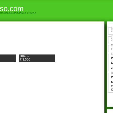
iso.com
 provinciale dedicato a Treviso
C
C
T
T
L
Ufficio
P
€ 3.500
C
Z
D
P
S
m
C