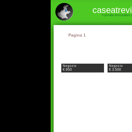
caseatrev
Il portale immobiliare
Pagina 1
Negozio
Negozio
€ 850
€ 3.500