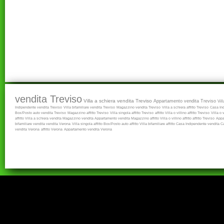
vendita Treviso
Villa a schiera vendita Treviso
Appartamento vendita Treviso
Vil
Indipendente vendita Treviso
Villa bifamiliare vendita Treviso
Magazzino vendita Treviso
Villa a schiera affitto Treviso
Casa Ind
Box/Posto auto vendita Treviso
Magazzino affitto Treviso
Villa singola affitto Treviso
affitto
Villa o villino affitto Treviso
Villa o 
affitto
Villa a schiera vendita
Magazzino vendita
Appartamento vendita
Magazzino affitto
Villa o villino affitto
affitto Treviso
Appa
bifamiliare vendita
vendita Verona
Villa singola affitto
Box/Posto auto affitto
Villa bifamiliare affitto
Casa Indipendente vendita
Ca
vendita Verona
affitto Verona
Appartamento vendita Verona