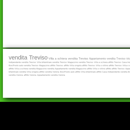
vendita Treviso
Villa a schiera vendita Treviso
Appartamento vendita Treviso
Vil
Indipendente vendita Treviso
Villa bifamiliare vendita Treviso
Magazzino vendita Treviso
Villa a schiera affitto Treviso
Casa Ind
Box/Posto auto vendita Treviso
Magazzino affitto Treviso
affitto
Villa singola affitto Treviso
Villa o villino affitto Treviso
Villa o 
affitto
Villa a schiera vendita
Magazzino vendita
Appartamento vendita
Magazzino affitto
Villa o villino affitto
affitto Treviso
Appa
bifamiliare vendita
Villa singola affitto
vendita Verona
Box/Posto auto affitto
Villa bifamiliare affitto
Casa Indipendente vendita
B
vendita Verona
affitto Verona
Appartamento vendita Verona