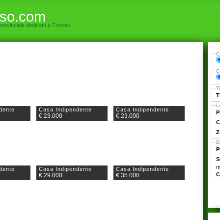
iso.com
 provinciale dedicato a Treviso
C
C
T
T
L
dente
Casa Indipendente
Casa Indipendente
P
€ 23.000
€ 23.000
C
Z
D
P
S
m
dente
Casa Indipendente
Casa Indipendente
C
€ 29.000
€ 35.000