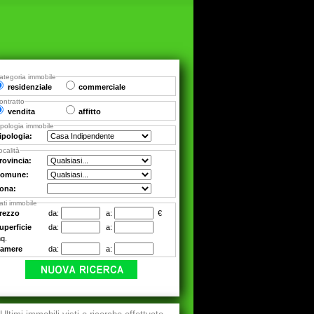
ategoria immobile
residenziale
commerciale
ontratto
vendita
affitto
ipologia immobile
ipologia:
ocalità
rovincia:
omune:
ona:
ati immobile
rezzo
da:
a:
€
uperficie
da:
a:
q.
amere
da:
a: