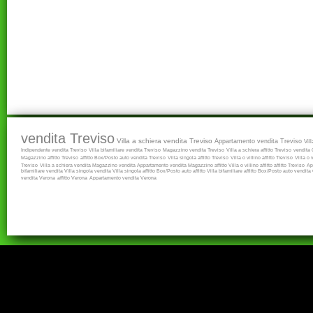
vendita Treviso
Villa a schiera vendita Treviso
Appartamento vendita Treviso
Vil
Indipendente vendita Treviso
Villa bifamiliare vendita Treviso
Magazzino vendita Treviso
Villa a schiera affitto Treviso
vendita
Magazzino affitto Treviso
affitto
Box/Posto auto vendita Treviso
Villa singola affitto Treviso
Villa o villino affitto Treviso
Villa o 
Treviso
Villa a schiera vendita
Magazzino vendita
Appartamento vendita
Magazzino affitto
Villa o villino affitto
affitto Treviso
Ap
bifamiliare vendita
Villa singola vendita
Villa singola affitto
Box/Posto auto affitto
Villa bifamiliare affitto
Box/Posto auto vendita
vendita Verona
affitto Verona
Appartamento vendita Verona