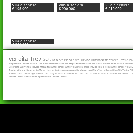
Villa a schiera
Villa a schiera
Villa a schiera
€ 195.000
€ 200.000
€ 210.000
Villa a schiera
€ 350.000
vendita Treviso
Villa a schiera vendita Treviso
Appartamento vendita Treviso
Vil
Indipendente vendita Treviso
Villa bifamiliare vendita Treviso
Magazzino vendita Treviso
Villa a schiera affitto Treviso
vendita
Box/Posto auto vendita Treviso
Magazzino affitto Treviso
affitto
Villa singola affitto Treviso
Villa o villino affitto Treviso
Villa o 
Treviso
Villa a schiera vendita
Magazzino vendita
Appartamento vendita
Magazzino affitto
Villa o villino affitto
affitto Treviso
Vi
vendita Verona
Villa singola vendita
Villa singola affitto
Box/Posto auto affitto
Villa bifamiliare affitto
Box/Posto auto vendita
Cas
vendita Verona
affitto Verona
Appartamento vendita Verona