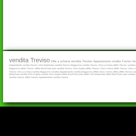
vendita Treviso
Villa a schiera vendita Treviso
Appartamento vendita Treviso
Vil
Indipendente vendita Treviso
Villa bifamiliare vendita Treviso
Magazzino vendita Treviso
Villa a schiera affitto Treviso
vendita
Magazzino affitto Treviso
affitto
Box/Posto auto vendita Treviso
Villa singola affitto Treviso
Villa o villino affitto Treviso
Villa o 
Treviso
Villa a schiera vendita
Magazzino vendita
Appartamento vendita
Magazzino affitto
Villa o villino affitto
affitto Treviso
Ap
bifamiliare vendita
Villa singola vendita
Villa singola affitto
Box/Posto auto affitto
Villa bifamiliare affitto
Box/Posto auto vendita
vendita Verona
affitto Verona
Appartamento vendita Verona