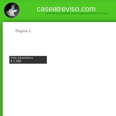
caseatreviso.com
Il portale immobiliare provinciale dedicato a Treviso
Pagina 1
Villa bifamiliare
€ 1.300