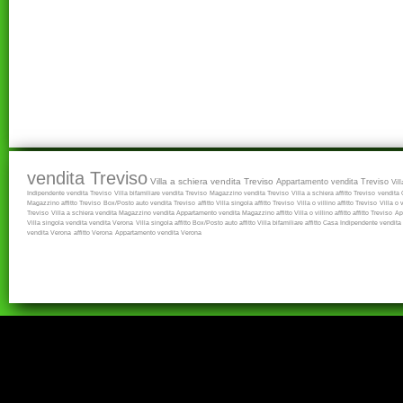
vendita Treviso
Villa a schiera vendita Treviso
Appartamento vendita Treviso
Vil
Indipendente vendita Treviso
Villa bifamiliare vendita Treviso
Magazzino vendita Treviso
Villa a schiera affitto Treviso
vendita
Magazzino affitto Treviso
Box/Posto auto vendita Treviso
affitto
Villa singola affitto Treviso
Villa o villino affitto Treviso
Villa o 
Treviso
Villa a schiera vendita
Magazzino vendita
Appartamento vendita
Magazzino affitto
Villa o villino affitto
affitto Treviso
Ap
Villa singola vendita
vendita Verona
Villa singola affitto
Box/Posto auto affitto
Villa bifamiliare affitto
Casa Indipendente vendita
vendita Verona
affitto Verona
Appartamento vendita Verona