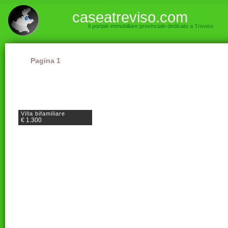
caseatreviso.com
Il portale immobiliare provinciale dedicato a Treviso
Pagina 1
Villa bifamiliare
€ 1.300