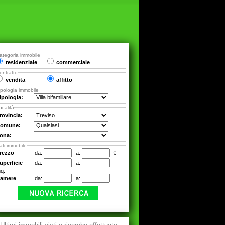
ategoria immobile
residenziale
commerciale
ontratto
vendita
affitto
ipologia immobile
ipologia:
ocalità
rovincia:
omune:
ona:
ati immobile
rezzo
da:
a:
€
uperficie
da:
a:
q.
amere
da:
a: