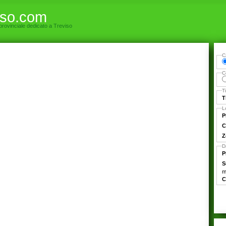
iso.com
 provinciale dedicato a Treviso
C
C
T
T
L
P
C
Z
D
P
S
m
C