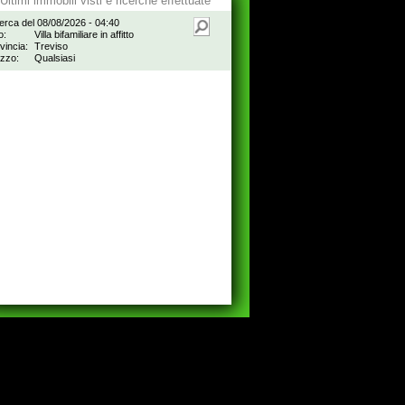
Ultimi immobili visti e ricerche effettuate
erca del 08/08/2026 - 04:40
o:
Villa bifamiliare in affitto
vincia:
Treviso
zzo:
Qualsiasi