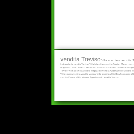
vendita Treviso
Villa a schiera vendita 
Indipendente vendita Treviso
Villa bifamiliare vendita Treviso
Magazzino ve
Magazzino affitto Treviso
Box/Posto auto vendita Treviso
affitto
Villa singol
Treviso
Villa a schiera vendita
Magazzino vendita
Appartamento vendita
Ma
Villa singola vendita
vendita Verona
Villa singola affitto
Box/Posto auto aff
vendita Verona
affitto Verona
Appartamento vendita Verona