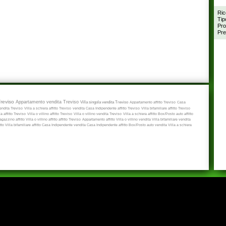
Ric
Tip
Pro
Pre
Treviso
Appartamento vendita Treviso
Villa singola vendita Treviso
Appartamento affitto Treviso
Casa
ndita Treviso
Villa a schiera affitto Treviso
vendita
Casa Indipendente affitto Treviso
Villa bifamiliare affitto Treviso
a affitto Treviso
Villa o villino affitto Treviso
Villa o villino vendita Treviso
Villa a schiera affitto
Box/Posto auto affitto
gazzino affitto
Villa o villino affitto
affitto Treviso
Appartamento affitto
Villa o villino vendita
Villa bifamiliare vendita
itto
Villa bifamiliare affitto
Casa Indipendente vendita
Casa Indipendente affitto
Box/Posto auto vendita
Villa a schiera