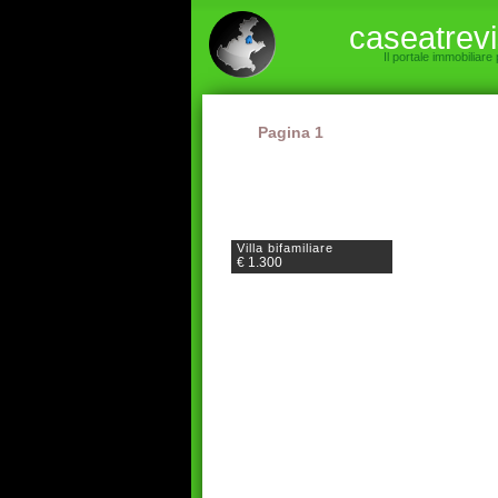
caseatrev
Il portale immobiliare
Pagina 1
Villa bifamiliare
€ 1.300