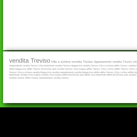
vendita Treviso
Villa a schiera vendita Treviso
Appartamento vendita Treviso
Vil
Indipendente vendita Treviso
Villa bifamiliare vendita Treviso
Magazzino vendita Treviso
Villa a schiera affitto Treviso
vendita
affitto
Magazzino affitto Treviso
Box/Posto auto vendita Treviso
Villa singola affitto Treviso
Villa o villino affitto Treviso
Villa o 
Treviso
Villa a schiera vendita
Magazzino vendita
Appartamento vendita
Magazzino affitto
affitto Treviso
Villa o villino affitto
Ap
bifamiliare vendita
Villa singola vendita
Villa singola affitto
Box/Posto auto affitto
Villa bifamiliare affitto
Box/Posto auto vendita
vendita Verona
affitto Verona
Appartamento vendita Verona