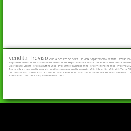
vendita Treviso
Villa a schiera vendita Treviso
Appartamento vendita Treviso
Vil
Indipendente vendita Treviso
Villa bifamiliare vendita Treviso
Magazzino vendita Treviso
Villa a schiera affitto Treviso
vendita
Box/Posto auto vendita Treviso
Magazzino affitto Treviso
affitto
Villa singola affitto Treviso
Villa o villino affitto Treviso
Villa o 
Treviso
Villa a schiera vendita
Magazzino vendita
Appartamento vendita
Magazzino affitto
Villa o villino affitto
affitto Treviso
Vi
Villa singola vendita
vendita Verona
Villa singola affitto
Box/Posto auto affitto
Villa bifamiliare affitto
Box/Posto auto vendita
Cas
vendita Verona
affitto Verona
Appartamento vendita Verona