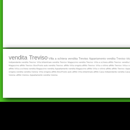
vendita Treviso
Villa a schiera vendita Treviso
Appartamento vendita Treviso
Vil
Indipendente vendita Treviso
Villa bifamiliare vendita Treviso
Magazzino vendita Treviso
Villa a schiera affitto Treviso
vendita
Magazzino affitto Treviso
Box/Posto auto vendita Treviso
affitto
Villa singola affitto Treviso
Villa o villino affitto Treviso
Villa o 
affitto
Villa a schiera vendita
Magazzino vendita
Appartamento vendita
Magazzino affitto
Villa o villino affitto
affitto Treviso
Appa
singola vendita
vendita Verona
Villa singola affitto
Box/Posto auto affitto
Villa bifamiliare affitto
Casa Indipendente vendita
Casa 
Verona
affitto Verona
Appartamento vendita Verona