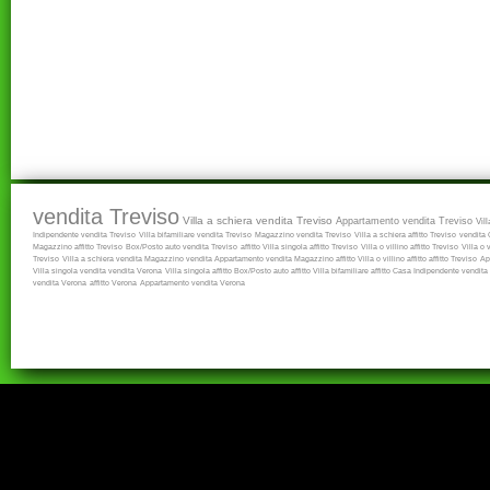
vendita Treviso
Villa a schiera vendita Treviso
Appartamento vendita Treviso
Vil
Indipendente vendita Treviso
Villa bifamiliare vendita Treviso
Magazzino vendita Treviso
Villa a schiera affitto Treviso
vendita
Magazzino affitto Treviso
Box/Posto auto vendita Treviso
affitto
Villa singola affitto Treviso
Villa o villino affitto Treviso
Villa o 
Treviso
Villa a schiera vendita
Magazzino vendita
Appartamento vendita
Magazzino affitto
Villa o villino affitto
affitto Treviso
Ap
Villa singola vendita
vendita Verona
Villa singola affitto
Box/Posto auto affitto
Villa bifamiliare affitto
Casa Indipendente vendita
vendita Verona
affitto Verona
Appartamento vendita Verona