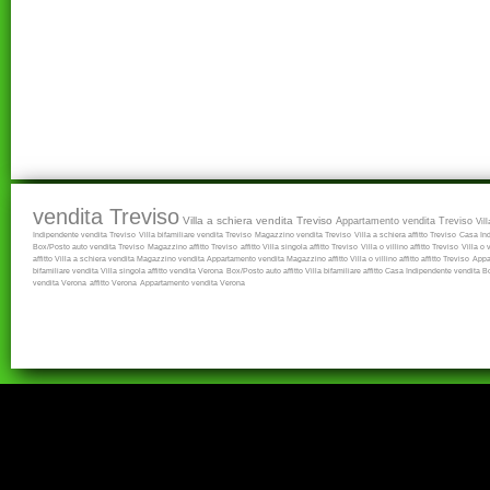
vendita Treviso
Villa a schiera vendita Treviso
Appartamento vendita Treviso
Vil
Indipendente vendita Treviso
Villa bifamiliare vendita Treviso
Magazzino vendita Treviso
Villa a schiera affitto Treviso
Casa Ind
Box/Posto auto vendita Treviso
Magazzino affitto Treviso
affitto
Villa singola affitto Treviso
Villa o villino affitto Treviso
Villa o 
affitto
Villa a schiera vendita
Magazzino vendita
Appartamento vendita
Magazzino affitto
Villa o villino affitto
affitto Treviso
Appa
bifamiliare vendita
Villa singola affitto
vendita Verona
Box/Posto auto affitto
Villa bifamiliare affitto
Casa Indipendente vendita
B
vendita Verona
affitto Verona
Appartamento vendita Verona