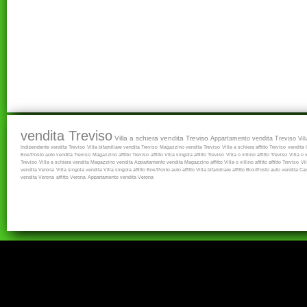
vendita Treviso
Villa a schiera vendita Treviso
Appartamento vendita Treviso
Vil
Indipendente vendita Treviso
Villa bifamiliare vendita Treviso
Magazzino vendita Treviso
Villa a schiera affitto Treviso
vendita
Box/Posto auto vendita Treviso
Magazzino affitto Treviso
affitto
Villa singola affitto Treviso
Villa o villino affitto Treviso
Villa o 
Treviso
Villa a schiera vendita
Magazzino vendita
Appartamento vendita
Magazzino affitto
Villa o villino affitto
affitto Treviso
Vi
vendita Verona
Villa singola vendita
Villa singola affitto
Box/Posto auto affitto
Villa bifamiliare affitto
Box/Posto auto vendita
Cas
vendita Verona
affitto Verona
Appartamento vendita Verona