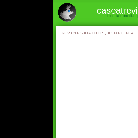
caseatrev
Il portale immobiliare
NESSUN RISULTATO PER QUESTA RICERCA