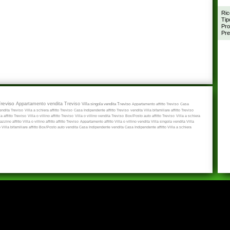
Ric
Tip
Pro
Pre
Treviso
Appartamento vendita Treviso
Villa singola vendita Treviso
Appartamento affitto Treviso
Casa
ndita Treviso
Villa a schiera affitto Treviso
Casa Indipendente affitto Treviso
vendita
Villa bifamiliare affitto Treviso
a affitto Treviso
Villa o villino affitto Treviso
Villa o villino vendita Treviso
Box/Posto auto affitto Treviso
Villa a schiera
zzino affitto
Villa o villino affitto
affitto Treviso
Appartamento affitto
Villa o villino vendita
Villa singola vendita
Villa
o
Villa bifamiliare affitto
Box/Posto auto vendita
Casa Indipendente vendita
Casa Indipendente affitto
Villa a schiera