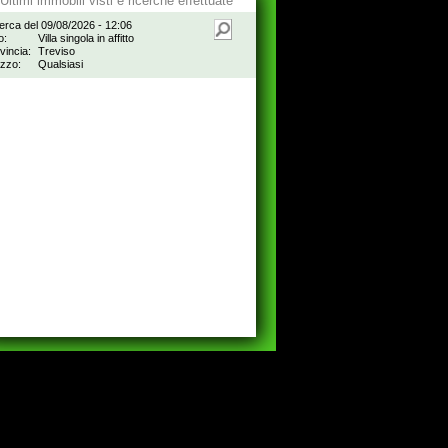
Ultimi immobili visti e ricerche effettuate
erca del 09/08/2026 - 12:06
o:
Villa singola in affitto
vincia:
Treviso
zzo:
Qualsiasi