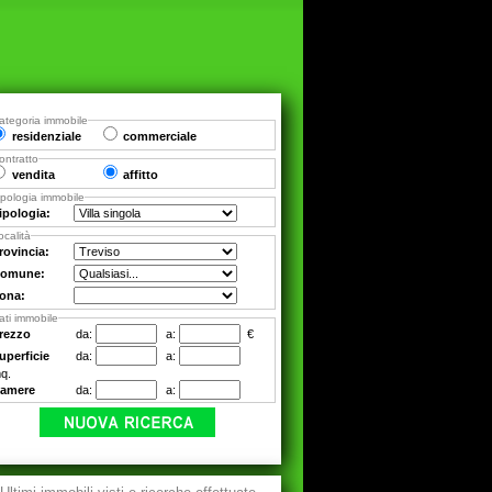
ategoria immobile
residenziale
commerciale
ontratto
vendita
affitto
ipologia immobile
ipologia:
ocalità
rovincia:
omune:
ona:
ati immobile
rezzo
da:
a:
€
uperficie
da:
a:
q.
amere
da:
a: