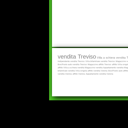
vendita Treviso
Villa a schiera vendita 
Indipendente vendita Treviso
Villa bifamiliare vendita Treviso
Magazzino ve
Box/Posto auto vendita Treviso
Magazzino affitto Treviso
affitto
Villa singol
affitto
Villa a schiera vendita
Magazzino vendita
Appartamento vendita
Maga
bifamiliare vendita
Villa singola affitto
vendita Verona
Box/Posto auto affitt
vendita Verona
affitto Verona
Appartamento vendita Verona