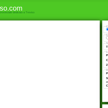
iso.com
 provinciale dedicato a Treviso
C
C
T
T
L
P
C
Z
D
P
S
m
C