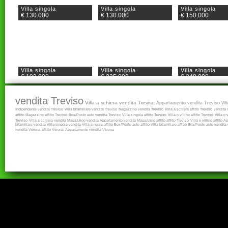
Villa singola
Villa singola
Villa singola
€ 130.000
€ 130.000
€ 150.000
Villa singola
Villa singola
Villa singola
€ 192.000
€ 225.000
€ 248.000
vendita Treviso
Villa a schiera vendita Treviso
Appartamento vendita Treviso
Vil
Indipendente vendita Treviso
Villa bifamiliare vendita Treviso
Magazzino vendita Treviso
Villa a schiera affitto Treviso
vendita
affitto
Magazzino affitto Treviso
Box/Posto auto vendita Treviso
Villa singola affitto Treviso
Villa o villino affitto Treviso
Villa o 
Treviso
Villa a schiera vendita
Magazzino vendita
Appartamento vendita
Magazzino affitto
affitto Treviso
Villa o villino affitto
Ap
bifamiliare vendita
Villa singola vendita
Villa singola affitto
Box/Posto auto affitto
Villa bifamiliare affitto
Box/Posto auto vendita
vendita Verona
affitto Verona
Appartamento vendita Verona
Villa singola
Villa singola
Villa singola
€ 270.000
€ 270.000
€ 285.000
Villa singola
Villa singola
Villa singola
€ 295.000
€ 295.000
€ 300.000